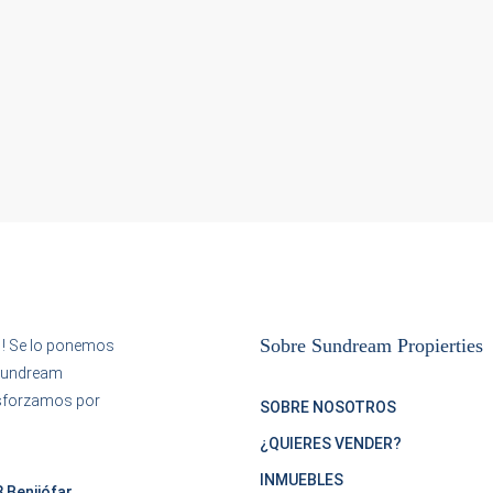
Sobre Sundream Propierties
 ! Se lo ponemos
 Sundream
esforzamos por
SOBRE NOSOTROS
¿QUIERES VENDER?
INMUEBLES
 Benijófar,