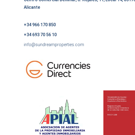
Alicante
+34 966 170 850
+34 693 70 56 10
info@sundreamproperties.com