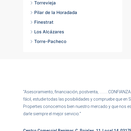
Torrevieja
Pilar de la Horadada
Finestrat
Los Alcázares
Torre-Pacheco
"Asesoramiento, financiación, postventa, ……….CONFIANZA
fácil, estudie todas las posibilidades y compruebe que en
Properties conocemos bien nuestro mercado y que nos 
darle siempre el mejor servicio."
Centro Comercial Benimar, C. Rojales, 11, Local 14, 03178