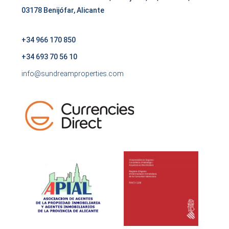
03178 Benijófar, Alicante
+34 966 170 850
+34 693 70 56 10
info@sundreamproperties.com