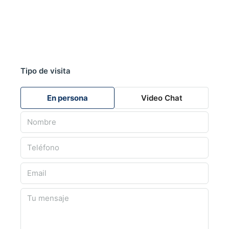
practicar paddle surf durante todo el año.Asegure su
vivienda en La Serena Golf ResortEstos modernos
apartamentos combinan la vida junto a la playa, vistas al
campo de golf desde la mayoría de las unidades y
comodidades estilo resort en una de las zonas más
atractivas de la Costa Cálida. Póngase en contacto con
Tipo de visita
nosotros hoy mismo para recibir más información o
concertar una visita y asegurar su nueva vivienda en La
En persona
Video Chat
Serena Golf-Los Alcázares.