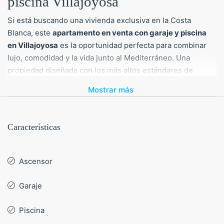
piscina Villajoyosa
Si está buscando una vivienda exclusiva en la Costa
Blanca, este
apartamento en venta con garaje y piscina
en Villajoyosa
es la oportunidad perfecta para combinar
lujo, comodidad y la vida junto al Mediterráneo. Una
propiedad diseñada con los más altos estándares de
calidad, situada en una promoción que ofrece tranquilidad,
Mostrar más
vistas espectaculares y todas las prestaciones necesarias
para disfrutar de la auténtica vida mediterránea.
Características
Comprar un apartamento en Villajoyosa
te garantiza acceso a todos los servicios
y comunicaciones
Ascensor
Adquirir un apartamento en esta ubicación privilegiada no
Garaje
solo significa disfrutar de la playa a un paso de casa, sino
también beneficiarse de la cercanía a todos los
servicios
Piscina
esenciales
. Desde supermercados y centros comerciales