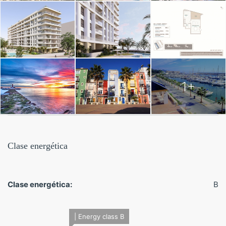
La demanda y exclusividad de la obra
nueva en Villajoyosa
La
obra nueva en Villajoyosa
es limitada y altamente
demandada, lo que convierte cada promoción en un
producto exclusivo. Este residencial no solo ofrece un
diseño arquitectónico contemporáneo, sino también
1+
prestaciones superiores y acabados de lujo, que lo
posicionan como una de las opciones más atractivas en el
mercado actual.
Villajoyosa está de moda
Clase energética
Este encantador pueblo pesquero, recientemente
reconocido como
“Mejor destino escondido de Europa
2024”
, se ha convertido en un lugar de referencia en el
Clase energética:
B
Mediterráneo. Sus
calles coloridas
, su
casco antiguo
lleno de historia
, sus playas de aguas cristalinas y su
ambiente cosmopolita han hecho que cada vez más
| Energy class B