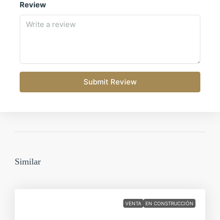
Review
Este
apartamento en venta con garaje y piscina en
Villajoyosa
, gestionado por
Sundream Properties
, es la
oportunidad de adquirir una vivienda única en un entorno
privilegiado de la Costa Blanca. Una propiedad con vistas
al mar, calidades de lujo y todas las comodidades que
busca en una segunda residencia o inversión de alto valor.
Submit Review
No deje pasar esta ocasión y contacte hoy mismo con
Sundream Properties para concertar una visita.
#ApartamentoVillajoyosa #ObraNuevaVillajoyosa
#GarajeVillajoyosa #PiscinaVillajoyosa #CostaBlanca
#InversiónInmobiliaria #SundreamProperties
#VidaMediterránea
Similar
VENTA
EN CONSTRUCCIÓN