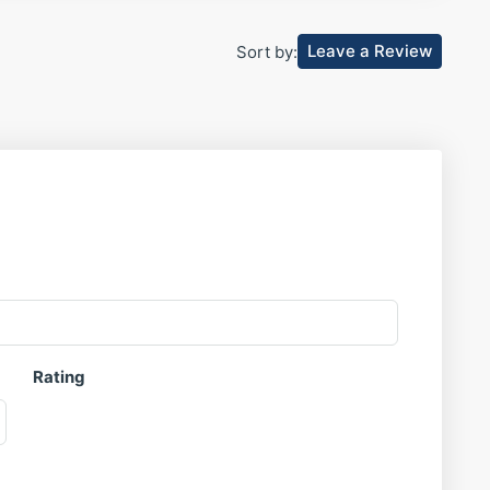
ecializado en obra nueva y segunda mano en Costa Blanca
ón según tus necesidades, presupuesto y objetivos de
Leave a Review
Sort by:
d única que combina ubicación, calidad y una excelente
ream Properties y agenda tu visita
. Vive el
arina #ElPinet #AticoEnVenta #ObraNueva
endaExclusiva
Rating