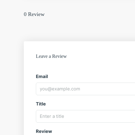
segura, cercana y profesional. Nuestro equipo esp
y Murcia te asesorará para que elijas la mejor opci
0 Review
inversión. Este ático en El Pinet es una oportunida
proyección de futuro.
Contacta hoy mismo con Sund
Mediterráneo desde las alturas. #CostaBlanca #LaM
#SundreamProperties #InversionCostaBlanca #Vivi
Leave a Review
Email
Title
Review