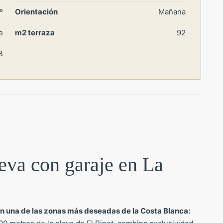
º
Orientación
Mañana
e
m2 terraza
92
B
eva con garaje en La
n una de las zonas más deseadas de la Costa Blanca: