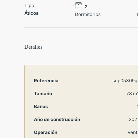
Tipo
2
Áticos
Dormitorios
Detalles
Referencia
sdp05309g
Tamaño
78 m
Baños
Año de construcción
202
Operación
Vent