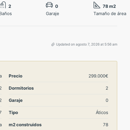
2
0
78 m2
Baños
Garaje
Tamaño de área
Updated on agosto 7, 2026 at 5:56 am
a
Precio
299.000€
2
Dormitorios
2
2
Garaje
0
7
Tipo
Áticos
a
m2 construidos
78