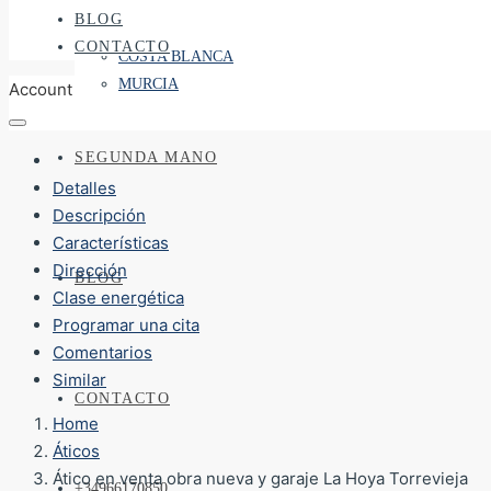
BLOG
CONTACTO
COSTA BLANCA
MURCIA
Account
SEGUNDA MANO
Detalles
Descripción
Características
Dirección
BLOG
Clase energética
Programar una cita
Comentarios
Similar
CONTACTO
Home
Áticos
Ático en venta obra nueva y garaje La Hoya Torrevieja
+34966170850