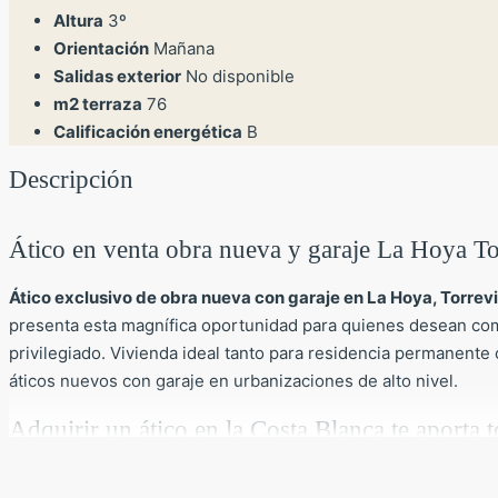
Altura
3º
Orientación
Mañana
Salidas exterior
No disponible
m2 terraza
76
Calificación energética
B
Descripción
Ático en venta obra nueva y garaje La Hoya To
Ático exclusivo de obra nueva con garaje en La Hoya, Torrevi
presenta esta magnífica oportunidad para quienes desean com
privilegiado. Vivienda ideal tanto para residencia permanente
áticos nuevos con garaje en urbanizaciones de alto nivel.
Adquirir un ático en la Costa Blanca te aporta
Este ático se encuentra en un enclave estratégico entre las s