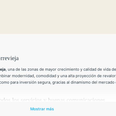
rrevieja
eja
, una de las zonas de mayor crecimiento y calidad de vida d
binar modernidad, comodidad y una alta proyección de revalor
 como para inversión segura, gracias al dinamismo del mercado e
 todos los servicios y buenas comunicaciones
Mostrar más
alinas de Torrevieja y La Mata, con acceso rápido a supermercad