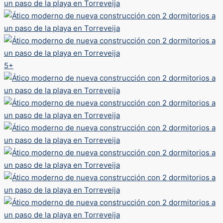
doble acristalamiento, y la preinstalación de aire
acondicionado por conductos.Disfrute de un entorno
natural y costero únicoTorrevieja es famosa por sus
lagunas salinas naturales y el Parque Natural protegido
de La Mata y Torrevieja, situado a solo 4 km de la
urbanización. Los lagos rosados y verdes, los senderos
5+
para caminar y la rica biodiversidad crean un entorno
saludable e inspirador.Distancias a puntos de interés
clavePlaya del Acequion 0,4 kmPuerto de Torrevieja 0,5
kmParque Natural de La Mata y Torrevieja 4
kmVillamartin Golf 8 kmAeropuerto de Alicante 45
kmAeropuerto de Murcia 60 kmSu hogar mediterráneo
le esperaEsta es una oportunidad única para adquirir un
moderno apartamento de nueva construcción en una de
las ciudades costeras más codiciadas de la Costa
Blanca. Póngase en contacto con nosotros hoy mismo
para concertar una visita y asegurarse su nuevo hogar
en el centro de Torrevieja.