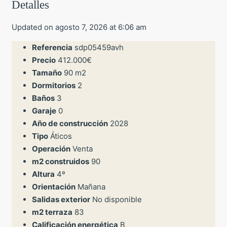
Detalles
Updated on agosto 7, 2026 at 6:06 am
Referencia
sdp05459avh
Precio
412.000€
Tamaño
90 m2
Dormitorios
2
Baños
3
Garaje
0
Año de construcción
2028
Tipo
Áticos
Operación
Venta
m2 construidos
90
Altura
4º
Orientación
Mañana
Salidas exterior
No disponible
m2 terraza
83
Calificación energética
B