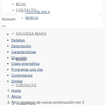
BLOG
CONTACTO
COSTA BLANCA
MURCIA
Account
SEGUNDA MANO
Detalles
Descripción
Características
Dirección
BLOG
Clase energética
Programar una cita
Comentarios
Similar
CONTACTO
Home
Áticos
Ático moderno de nueva construcción con 2
+34966170850