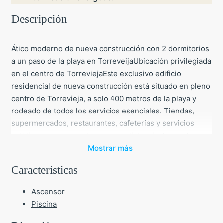
Descripción
Ático moderno de nueva construcción con 2 dormitorios
a un paso de la playa en TorreveijaUbicación privilegiada
en el centro de TorreviejaEste exclusivo edificio
residencial de nueva construcción está situado en pleno
centro de Torrevieja, a solo 400 metros de la playa y
rodeado de todos los servicios esenciales. Tiendas,
supermercados, restaurantes, cafeterías y servicios
cotidianos se encuentran a poca distancia, lo que hace
que esta promoción sea ideal tanto para vivir como para
Mostrar más
pasar las vacaciones.Torrevieja es una de las ciudades
Características
costeras más populares de la Costa Blanca, conocida
por su ambiente animado, su puerto deportivo, sus
Ascensor
paseos marítimos y su clima mediterráneo durante todo
Piscina
el año, con una temperatura media anual de 20 grados.
La nueva zona comercial del puerto de Torrevieja está a