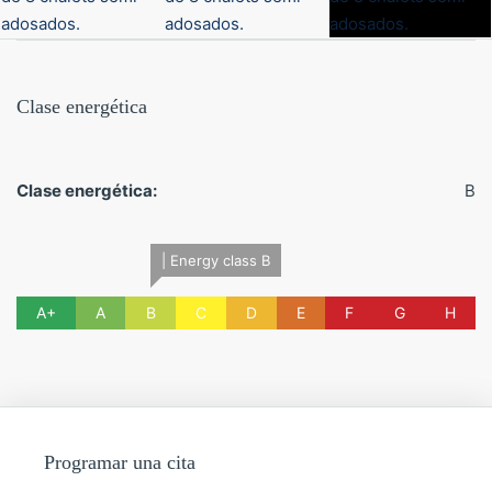
Clase energética
Clase energética:
B
| Energy class B
A+
A
B
C
D
E
F
G
H
Programar una cita