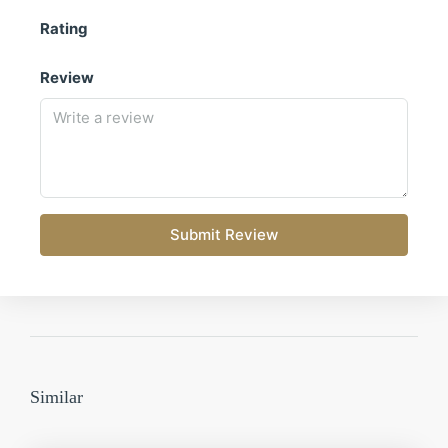
Piscina privada con jacuzzi
Rating
Jardín paisajístico y zona chill-out
Garaje subterráneo para varios vehículos
Review
Preinstalación domótica (persianas,
climatización, seguridad)
Aire acondicionado por zonas y calefacción
por suelo radiante
Ventanas con aislamiento térmico y acústico
Submit Review
Puerta blindada de seguridad
Sistema de aerotermia para agua caliente
Baños con iluminación LED, muebles
suspendidos y mamparas de cristal
Todo ello pensado para ofrecer el máximo confort,
Similar
eficiencia y durabilidad, adaptado al estilo de vida moderno
y las exigencias del mercado actual.