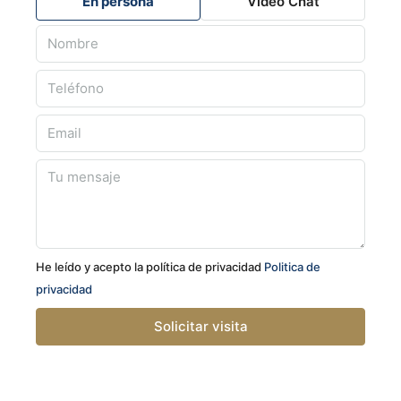
En persona
Video Chat
arena fina, como la Playa de La Zenia, son ideales para
disfrutar en familia, practicar deportes acuáticos o
simplemente desconectar. Además, la zona ofrece una
animada vida social, con una amplia oferta gastronómica,
mercadillos, eventos culturales y rutas costeras. La
cercanía a otros núcleos como Torrevieja o Pilar de la
Horadada permite ampliar las opciones de ocio sin perder
la tranquilidad de una zona residencial bien cuidada.
La importancia de la piscina
En el Mediterráneo, la piscina es mucho más que un
He leído y acepto la política de privacidad
Politica de
elemento decorativo: es parte del día a día. Esta villa lo
privacidad
entiende y ofrece una gran piscina privada con jacuzzi
integrado, ideal para refrescarse, relajarse o compartir con
Solicitar visita
amigos y familia. La zona exterior se completa con una
pérgola bioclimática automática, cocina al aire libre y aseo,
para disfrutar al máximo del clima en cualquier época del