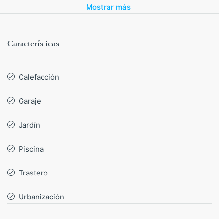
Mostrar más
inversión con alta proyección de revalorización. Con 4
dormitorios en suite, amplios espacios interiores y
exteriores, una gran piscina privada y un diseño pensado
Características
para disfrutar del sol durante todo el año, esta casa está
hecha para quienes buscan algo más que una vivienda:
buscan una experiencia mediterránea auténtica.
Calefacción
Adquirir una villa en La Zenia te
Garaje
proporciona buenos servicios y
comunicaciones
Jardín
Una de las principales ventajas de vivir en La Zenia es su
Piscina
excelente infraestructura. Aquí no solo tienes acceso
inmediato a la playa, sino también a una red de servicios
Trastero
completa y conexiones cómodas con el resto de la
provincia de Alicante y Murcia:
Urbanización
A solo 2,5 km del centro comercial La Zenia