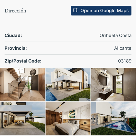
Boulevard, el mayor de la provincia, con
tiendas, restaurantes y zonas de ocio.
Dirección
Open on Google Maps
A pocos minutos de colegios internacionales,
supermercados y centros médicos.
Ciudad:
Orihuela Costa
Conexión rápida a la N-332 y la autopista AP-
7, lo que te permite llegar a Alicante en menos
Provincia:
Alicante
de una hora.
Zip/Postal Code:
03189
Proximidad a los aeropuertos de Alicante (40
km) y Murcia-Corvera (60 km)
Todo esto convierte a La Zenia en una opción cómoda,
práctica y perfectamente equipada para el día a día, tanto
si resides de forma permanente como si vienes por
temporadas.
La Zenia por su revalorización y
economía