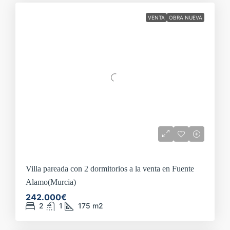
La villa de lujo que buscas en La Zenia
VENTA
OBRA NUEVA
la tiene Sundream Properties
Asegura la villa de tus sueños en La Zenia. Esta villa de lujo
en La Zenia representa una de las mejores oportunidades
actuales en la Costa Blanca. Ya sea como residencia
principal, casa de vacaciones o inversión segura, lo tiene
todo para convertirse en tu próximo hogar. En Sundream
Properties te acompañamos en todo el proceso con
asesoramiento profesional y trato personalizado. Contacta
con nosotros hoy mismo y ven a conocer esta
espectacular
villa de lujo en venta obra nueva zona playa
La Zenia
antes de que sea tarde. ¡Tu nuevo estilo de vida
Villa pareada con 2 dormitorios a la venta en Fuente
en la costa mediterránea te espera!
Alamo(Murcia)
242.000€
2
1
175
m2