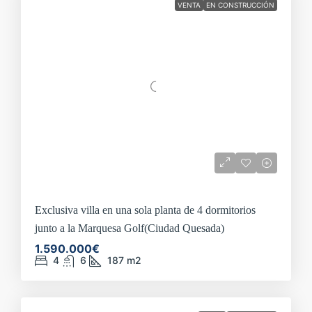
VENTA
EN CONSTRUCCIÓN
Esta es la villa de obra nueva que buscas
en Los Alcázares
No dejes pasar esta oportunidad. Si buscas una
villa de
obra nueva con piscina y garaje en Los Alcázares
, este es
el momento de dar el paso. Contacta con Sundream
Properties y descubre tu nuevo hogar en la Costa Cálida.
Solicita más información ahora y ven a visitarla. ¡Te
encantará!
Exclusiva villa en una sola planta de 4 dormitorios
junto a la Marquesa Golf(Ciudad Quesada)
1.590.000€
4
6
187
m2